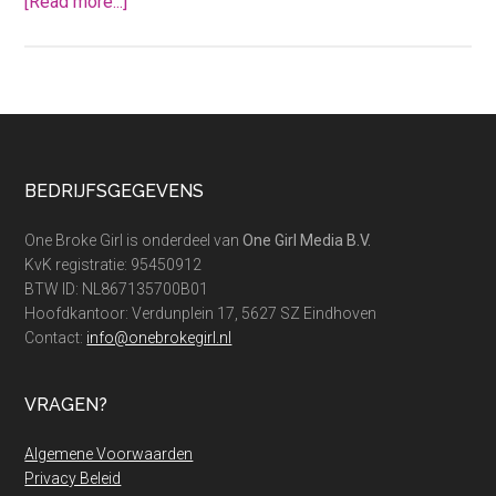
about
[Read more...]
Alles
over
mieren
bestrijden
bij
hardnekkige
Footer
BEDRIJFSGEGEVENS
overlast
One Broke Girl is onderdeel van
One Girl Media B.V.
KvK registratie: 95450912
BTW ID: NL867135700B01
Hoofdkantoor: Verdunplein 17, 5627 SZ Eindhoven
Contact:
info@onebrokegirl.nl
VRAGEN?
Algemene Voorwaarden
Privacy Beleid