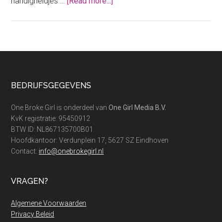
about
handigheidjes …
[Read more...]
Deze
5
dingen
doen
miljonairs
(en
Footer
BEDRIJFSGEGEVENS
moet
jij
One Broke Girl is onderdeel van
One Girl Media B.V.
ook
KvK registratie: 95450912
doen)
BTW ID: NL867135700B01
Hoofdkantoor: Verdunplein 17, 5627 SZ Eindhoven
Contact:
info@onebrokegirl.nl
VRAGEN?
Algemene Voorwaarden
Privacy Beleid