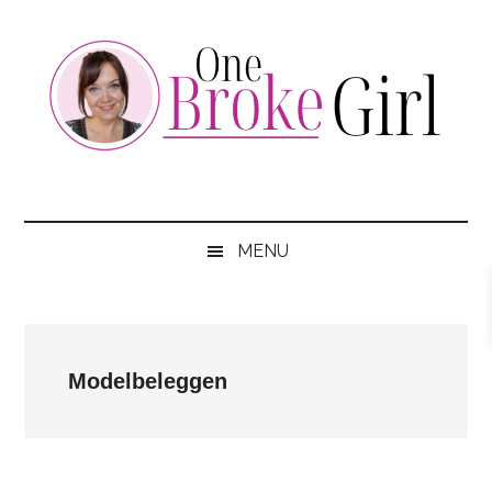
Skip
Skip
Skip
to
to
to
main
secondary
footer
content
menu
One
Jouw
hotspot
Broke
om
MENU
te
Girl
besparen
Modelbeleggen