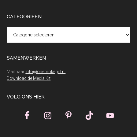
CATEGORIEËN
Categorieën
SAMENWERKEN
Mail naar
info@onebrokegirl.nl
Download de Media Kit
VOLG ONS HIER