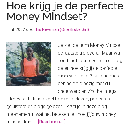
Hoe krijg je de perfecte
Money Mindset?
1 juli 2022
door
Iris Newman (One Broke Girl)
Je ziet de term Money Mindset
de laatste tijd overal. Maar wat
houdt het nou precies in en nog
beter: hoe krijg jij de perfecte
money mindset? Ik houd me al
een hele tijd bezig met dit
onderwerp en vind het mega
interessant. Ik heb veel boeken gelezen, podcasts
geluisterd en blogs gelezen. Ik zal je in deze blog
meenemen in wat het betekent en hoe jij jouw money
about
mindset kunt …
[Read more...]
Hoe