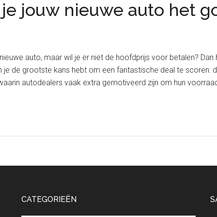
je jouw nieuwe auto het 
nieuwe auto, maar wil je er niet de hoofdprijs voor betalen? Dan 
 je de grootste kans hebt om een fantastische deal te scoren: 
arin autodealers vaak extra gemotiveerd zijn om hun voorraad 
CATEGORIEËN
S