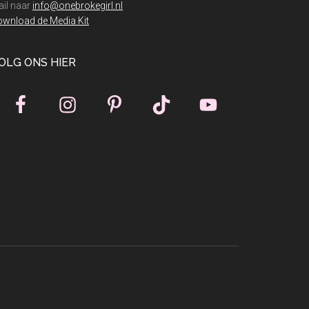
il naar
info@onebrokegirl.nl
wnload de Media Kit
OLG ONS HIER