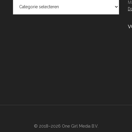
Categorieën
Ma
Do
V
© 2018–2026 One Girl Media B.V.