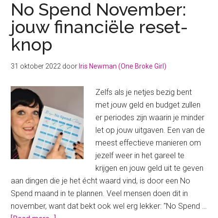
No Spend November:
jouw financiële reset-
knop
31 oktober 2022
door
Iris Newman (One Broke Girl)
Zelfs als je netjes bezig bent
met jouw geld en budget zullen
er periodes zijn waarin je minder
let op jouw uitgaven. Een van de
meest effectieve manieren om
jezelf weer in het gareel te
krijgen en jouw geld uit te geven
aan dingen die je het écht waard vind, is door een No
Spend maand in te plannen. Veel mensen doen dit in
november, want dat bekt ook wel erg lekker: "No Spend …