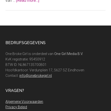
about
van …
[Read more...]
Noodfonds
energie
2025:
Dit
kun
je
Footer
BEDRIJFSGEGEVENS
er
nu
One Broke Girl is onderdeel van
One Girl Media B.V.
nog
KvK registratie: 95450912
mee!
BTW ID: NL867135700B01
Hoofdkantoor: Verdunplein 17, 5627 SZ Eindhoven
Contact:
info@onebrokegirl.nl
VRAGEN?
Algemene Voorwaarden
Privacy Beleid