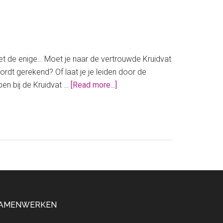
niet de enige… Moet je naar de vertrouwde Kruidvat
ordt gerekend? Of laat je je leiden door de
about
pen bij de Kruidvat …
[Read more...]
Normal
of
Kruidvat:
deze
is
het
goedkoopst
AMENWERKEN