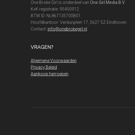
One Broke Girl is onderdeel van
One Girl Media B.V.
KvK registratie: 95450912
BTW ID: NL867135700B01
Hoofdkantoor: Verdunplein 17, 5627 SZ Eindhoven
Contact:
info@onebrokegirl.nl
VRAGEN?
Algemene Voorwaarden
Privacy Beleid
Aankoop herroepen