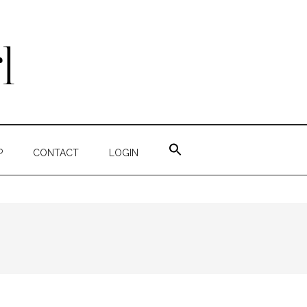
ZOEK
NAAR:
P
CONTACT
LOGIN
ZOEKKNOP