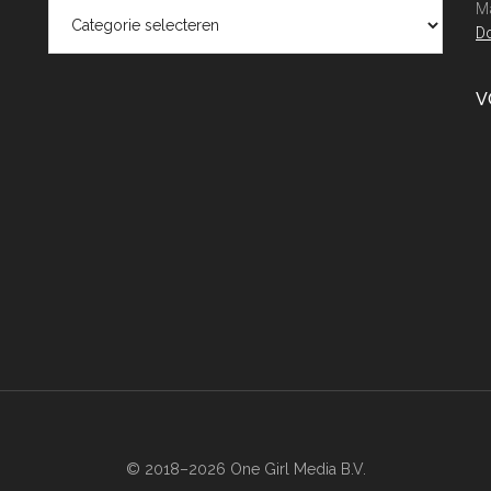
Categorieën
Ma
Do
V
© 2018–2026 One Girl Media B.V.