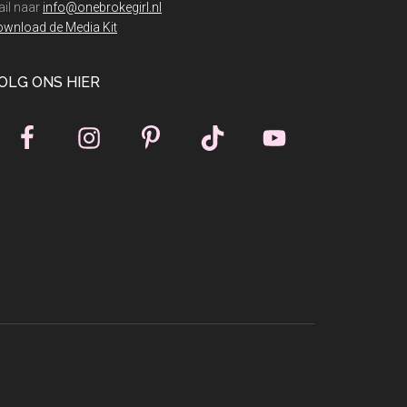
il naar
info@onebrokegirl.nl
wnload de Media Kit
OLG ONS HIER