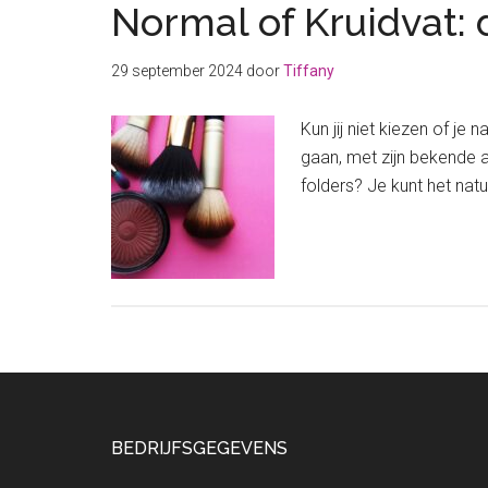
Normal of Kruidvat:
29 september 2024
door
Tiffany
Kun jij niet kiezen of j
gaan, met zijn bekende ac
folders? Je kunt het nat
Footer
BEDRIJFSGEGEVENS