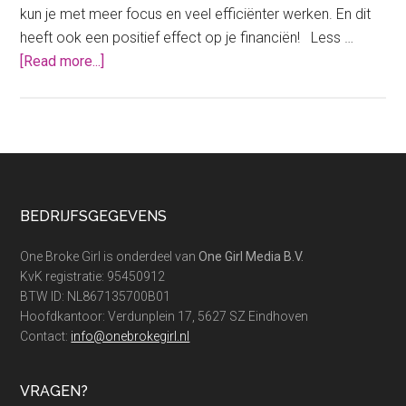
kun je met meer focus en veel efficiënter werken. En dit
heeft ook een positief effect op je financiën! Less …
about
[Read more...]
Opgeruimd
bureau?
Opgeruimde
financiën!
Footer
BEDRIJFSGEGEVENS
One Broke Girl is onderdeel van
One Girl Media B.V.
KvK registratie: 95450912
BTW ID: NL867135700B01
Hoofdkantoor: Verdunplein 17, 5627 SZ Eindhoven
Contact:
info@onebrokegirl.nl
VRAGEN?