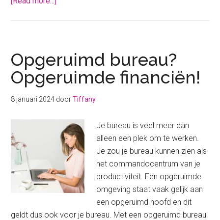
about
[Read more...]
Dit
zijn
de
spullen
Opgeruimd bureau?
die
Opgeruimde financiën!
je
meteen
8 januari 2024
door
Tiffany
kunt
wegdoen
Je bureau is veel meer dan
in
alleen een plek om te werken.
januari
Je zou je bureau kunnen zien als
het commandocentrum van je
productiviteit. Een opgeruimde
omgeving staat vaak gelijk aan
een opgeruimd hoofd en dit
geldt dus ook voor je bureau. Met een opgeruimd bureau