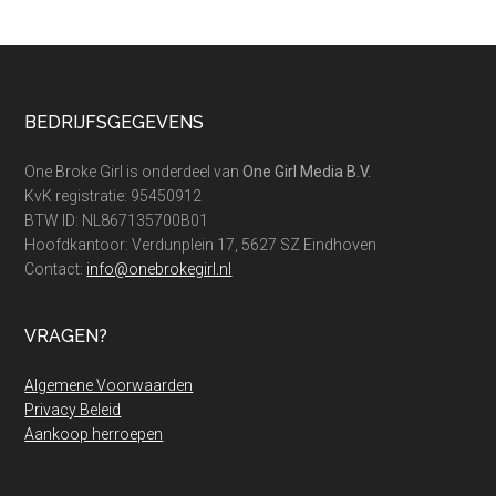
uitkering
stopt.
En
nu?
Footer
BEDRIJFSGEGEVENS
One Broke Girl is onderdeel van
One Girl Media B.V.
KvK registratie: 95450912
BTW ID: NL867135700B01
Hoofdkantoor: Verdunplein 17, 5627 SZ Eindhoven
Contact:
info@onebrokegirl.nl
VRAGEN?
Algemene Voorwaarden
Privacy Beleid
Aankoop herroepen