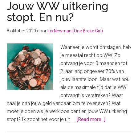
Jouw WW uitkering
stopt. En nu?
8 oktober 2020
door
Iris Newman (One Broke Girl)
Wanneer je wordt ontslagen, heb
je meestal recht op WW. Zo
ontvang je voor 3 maanden tot
2 jaar lang ongeveer 70% van
jouw laatste loon. Maar wat nou
als de maximale tijd dat je WW
ontvangt is verstreken? Waar
haal je dan jouw geld vandaan om te overleven? Wat
moet je doen als je werkloos bent en jouw WW uitkering
about
stopt? Ik zocht het voor je uit. …
[Read more...]
Jouw
WW