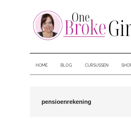
Skip
Skip
Skip
to
to
to
main
secondary
footer
content
menu
One
Jouw
hotspot
Broke
om
HOME
BLOG
CURSUSSEN
SHO
te
Girl
besparen
pensioenrekening