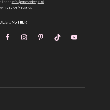
il naar
info@onebrokegirl.nl
wnload de Media Kit
OLG ONS HIER