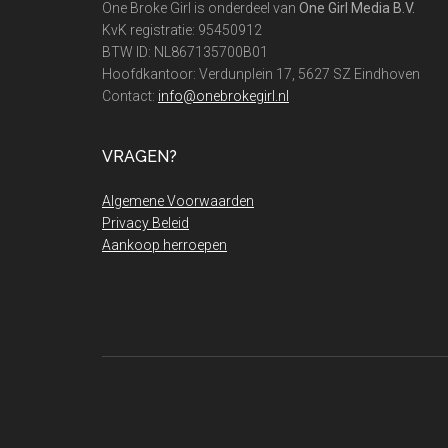
One Broke Girl is onderdeel van
One Girl Media B.V.
KvK registratie: 95450912
BTW ID: NL867135700B01
Hoofdkantoor: Verdunplein 17, 5627 SZ Eindhoven
Contact:
info@onebrokegirl.nl
VRAGEN?
Algemene Voorwaarden
Privacy Beleid
Aankoop herroepen