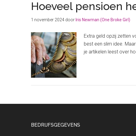
Hoeveel pensioen he
1 november 2024
door
Iris Newman (One Broke Girl)
Extra geld opzij zetten 
best een slim idee. Maar
je artikelen leest over 
Footer
BEDRIJFSGEGEVENS