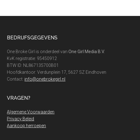
prijs
vergelijken:
is
jouw
Jumbo
Footer
BEDRIJFSGEGEVENS
wel
de
One Broke Girl is onderdeel van
One Girl Media B.V.
goedkoopste?
KvK registratie: 95450912
BTW ID: NL867135700B01
Hoofdkantoor: Verdunplein 17, 5627 SZ Eindhoven
Contact:
info@onebrokegirl.nl
VRAGEN?
Algemene Voorwaarden
Privacy Beleid
Aankoop herroepen