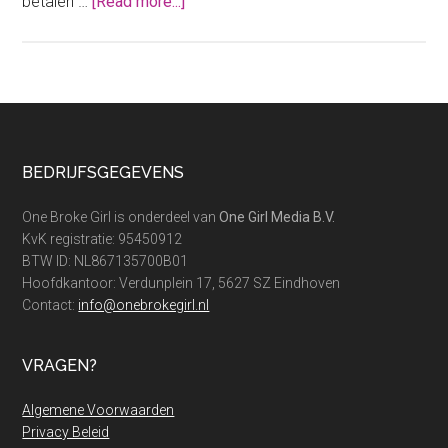
about
betalen …
[Read more...]
Reisverzekeringen
vergelijken:
zo
betaal
jij
niet
Footer
BEDRIJFSGEGEVENS
teveel
One Broke Girl is onderdeel van
One Girl Media B.V.
KvK registratie: 95450912
BTW ID: NL867135700B01
Hoofdkantoor: Verdunplein 17, 5627 SZ Eindhoven
Contact:
info@onebrokegirl.nl
VRAGEN?
Algemene Voorwaarden
Privacy Beleid