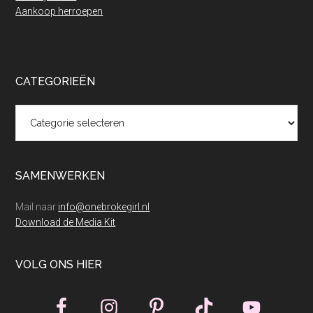
Aankoop herroepen
CATEGORIEËN
Categorieën
SAMENWERKEN
Mail naar
info@onebrokegirl.nl
Download de Media Kit
VOLG ONS HIER