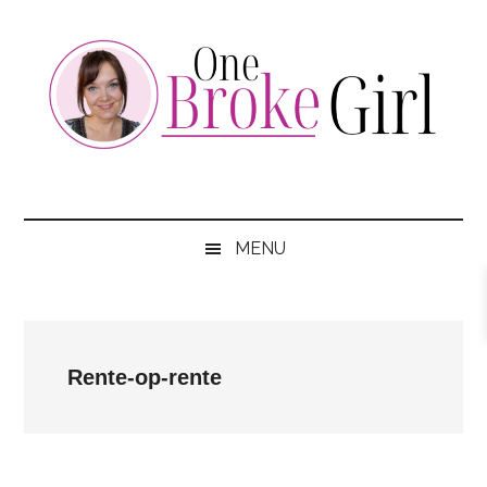
Skip
Skip
Skip
to
to
to
main
secondary
footer
content
menu
One
Jouw
hotspot
Broke
om
MENU
te
Girl
besparen
Rente-op-rente