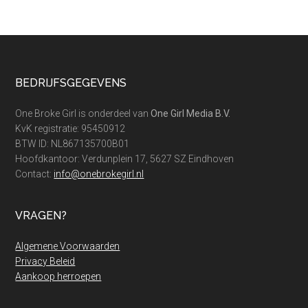
of
reserveren?
Wat
sparen
met
Footer
BEDRIJFSGEGEVENS
potjes
toevoegt
One Broke Girl is onderdeel van
One Girl Media B.V.
KvK registratie: 95450912
BTW ID: NL867135700B01
Hoofdkantoor: Verdunplein 17, 5627 SZ Eindhoven
Contact:
info@onebrokegirl.nl
VRAGEN?
Algemene Voorwaarden
Privacy Beleid
Aankoop herroepen