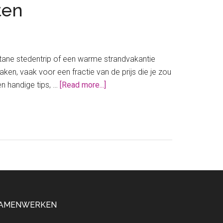
eten
ontane stedentrip of een warme strandvakantie
ken, vaak voor een fractie van de prijs die je zou
about
en handige tips, …
[Read more...]
Goedkope
Ryanair
tickets:
dit
geheim
wil
je
weten
AMENWERKEN