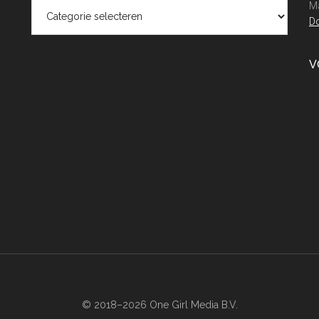
Categorieën
Ma
Do
V
© 2018–2026 One Girl Media B.V.