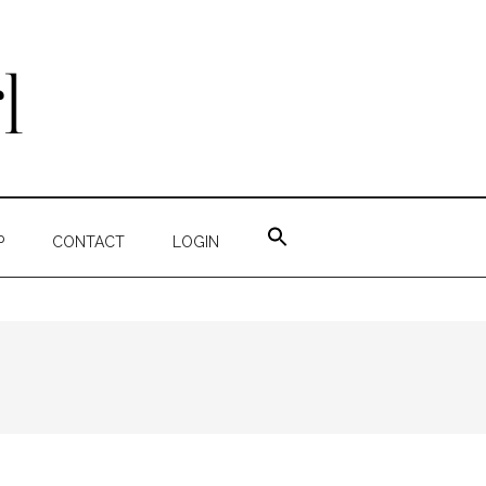
ZOEK
NAAR:
P
CONTACT
LOGIN
ZOEKKNOP