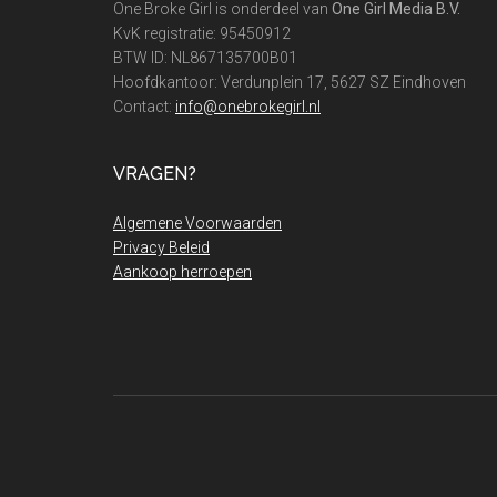
One Broke Girl is onderdeel van
One Girl Media B.V.
KvK registratie: 95450912
BTW ID: NL867135700B01
Hoofdkantoor: Verdunplein 17, 5627 SZ Eindhoven
Contact:
info@onebrokegirl.nl
VRAGEN?
Algemene Voorwaarden
Privacy Beleid
Aankoop herroepen