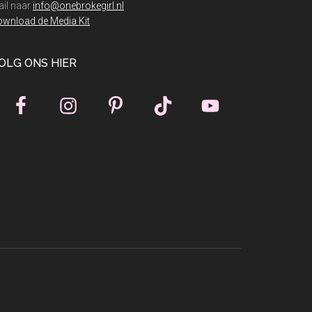
il naar
info@onebrokegirl.nl
wnload de Media Kit
OLG ONS HIER