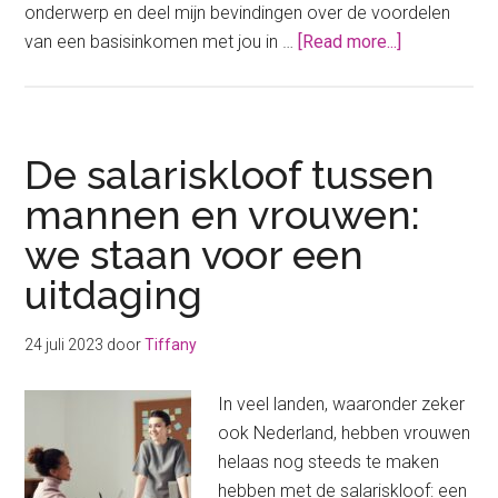
onderwerp en deel mijn bevindingen over de voordelen
about
van een basisinkomen met jou in …
[Read more...]
Een
basisinkom
voor
iedereen:
De salariskloof tussen
dit
mannen en vrouwen:
zijn
we staan voor een
de
voordelen
uitdaging
(en
de
24 juli 2023
door
Tiffany
nadelen)
In veel landen, waaronder zeker
ook Nederland, hebben vrouwen
helaas nog steeds te maken
hebben met de salariskloof: een