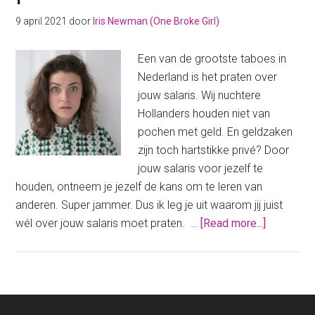
9 april 2021
door
Iris Newman (One Broke Girl)
Een van de grootste taboes in
Nederland is het praten over
jouw salaris. Wij nuchtere
Hollanders houden niet van
pochen met geld. En geldzaken
zijn toch hartstikke privé? Door
jouw salaris voor jezelf te
houden, ontneem je jezelf de kans om te leren van
anderen. Super jammer. Dus ik leg je uit waarom jij juist
about
wél over jouw salaris moet praten. …
[Read more...]
Over
jouw
salaris
praten.
Waarom?