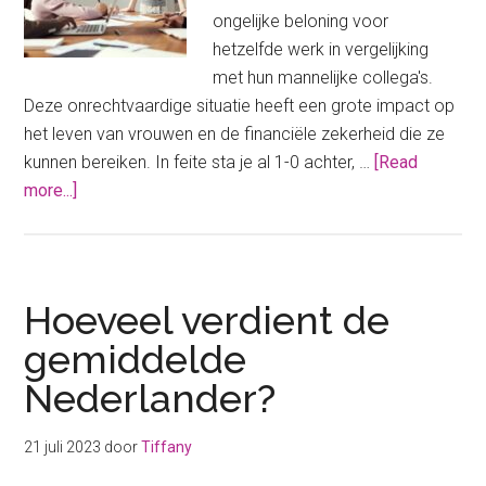
ongelijke beloning voor
hetzelfde werk in vergelijking
met hun mannelijke collega's.
Deze onrechtvaardige situatie heeft een grote impact op
het leven van vrouwen en de financiële zekerheid die ze
kunnen bereiken. In feite sta je al 1-0 achter, …
[Read
about
more...]
De
salariskloof
tussen
mannen
Hoeveel verdient de
en
gemiddelde
vrouwen:
Nederlander?
we
staan
voor
21 juli 2023
door
Tiffany
een