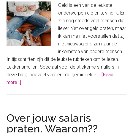
uitdaging
Geld is een van de leukste
onderwerpen die er is, vind ik. Er
zijn nog steeds veel mensen die
liever niet over geld praten, maar
ik kan me niet voorstellen dat zij
niet nieuwsgierig zijn naar de
inkomsten van andere mensen.
In tijdschriften zijn dit de leukste rubrieken om te lezen.
Lekker smullen. Speciaal voor de stiekeme smullers in
deze blog: hoeveel verdient de gemiddelde …
[Read
about
more...]
Hoeveel
verdient
de
gemiddelde
Over jouw salaris
Nederlander?
praten. Waarom??