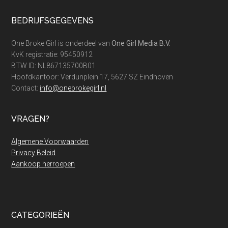
Footer
BEDRIJFSGEGEVENS
One Broke Girl is onderdeel van
One Girl Media B.V.
KvK registratie: 95450912
BTW ID: NL867135700B01
Hoofdkantoor: Verdunplein 17, 5627 SZ Eindhoven
Contact:
info@onebrokegirl.nl
VRAGEN?
Algemene Voorwaarden
Privacy Beleid
Aankoop herroepen
CATEGORIEËN