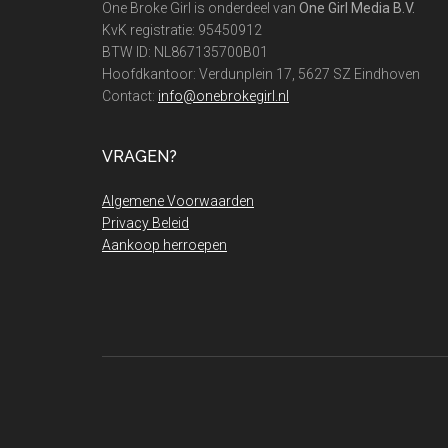
One Broke Girl is onderdeel van
One Girl Media B.V.
KvK registratie: 95450912
BTW ID: NL867135700B01
Hoofdkantoor: Verdunplein 17, 5627 SZ Eindhoven
Contact:
info@onebrokegirl.nl
VRAGEN?
Algemene Voorwaarden
Privacy Beleid
Aankoop herroepen