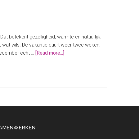
at betekent gezelligheid, warmte en natuurlijk:
 elk wat wils. De vakantie duurt weer twee weken.
about
 december echt …
[Read more...]
De
leukste
uitjes
voor
in
de
kerstvakantie
AMENWERKEN