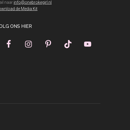
il naar
info@onebrokegirl.nl
wnload de Media Kit
OLG ONS HIER