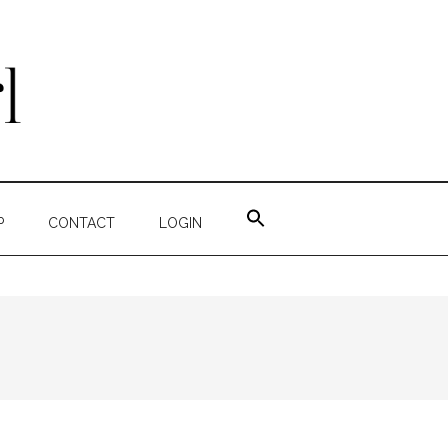
ZOEK
NAAR:
P
CONTACT
LOGIN
ZOEKKNOP