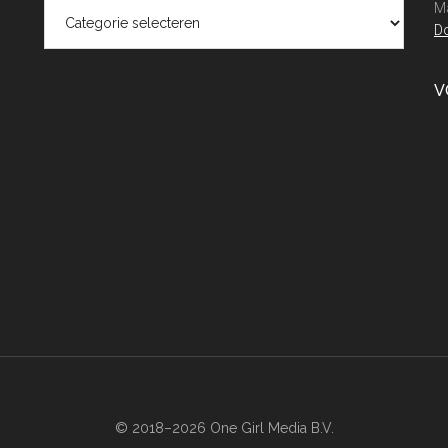
Categorieën
Ma
Do
V
© 2018–2026 One Girl Media B.V.