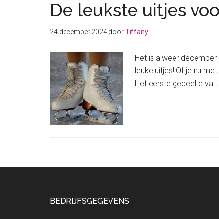
De leukste uitjes voo
24 december 2024
door
Tiffany
Het is alweer december e
leuke uitjes! Of je nu me
Het eerste gedeelte val
Footer
BEDRIJFSGEGEVENS