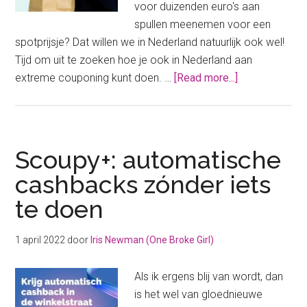
voor duizenden euro's aan
spullen meenemen voor een
spotprijsje? Dat willen we in Nederland natuurlijk ook wel!
Tijd om uit te zoeken hoe je ook in Nederland aan
about
extreme couponing kunt doen. …
[Read more...]
Extreme
couponing:
zo
kun
Scoupy+: automatische
je
cashbacks zónder iets
helemaal
te doen
los
gaan
in
1 april 2022
door
Iris Newman (One Broke Girl)
Nederland!
Als ik ergens blij van wordt, dan
is het wel van gloednieuwe