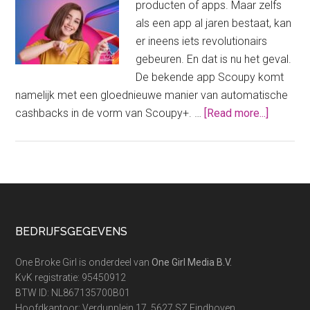
producten of apps. Maar zelfs
als een app al jaren bestaat, kan
er ineens iets revolutionairs
gebeuren. En dat is nu het geval.
De bekende app Scoupy komt
namelijk met een gloednieuwe manier van automatische
about
cashbacks in de vorm van Scoupy+. …
[Read more...]
Scoupy+
automat
cashbac
zónder
iets
te
Footer
BEDRIJFSGEGEVENS
doen
One Broke Girl is onderdeel van
One Girl Media B.V.
KvK registratie: 95450912
BTW ID: NL867135700B01
Hoofdkantoor: Verdunplein 17, 5627 SZ Eindhoven