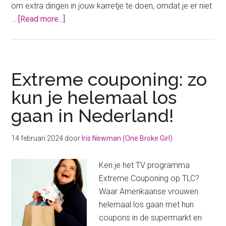
om extra dingen in jouw karretje te doen, omdat je er niet
about
…
[Read more...]
Besparen
op
boodschappen:
45
Extreme couponing: zo
slimme
kun je helemaal los
tips
gaan in Nederland!
om
direct
geld
14 februari 2024
door
Iris Newman (One Broke Girl)
te
besparen
Ken je het TV programma
Extreme Couponing op TLC?
Waar Amerikaanse vrouwen
helemaal los gaan met hun
coupons in de supermarkt en