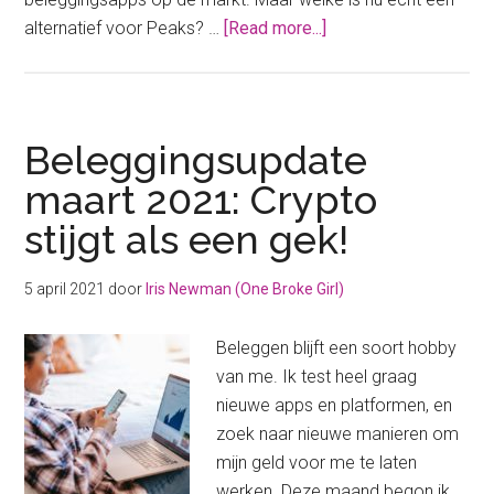
about
alternatief voor Peaks? …
[Read more...]
Alternatief
voor
Peaks
vanwege
Beleggingsupdate
de
maart 2021: Crypto
kostenstijging
stijgt als een gek!
5 april 2021
door
Iris Newman (One Broke Girl)
Beleggen blijft een soort hobby
van me. Ik test heel graag
nieuwe apps en platformen, en
zoek naar nieuwe manieren om
mijn geld voor me te laten
werken. Deze maand begon ik