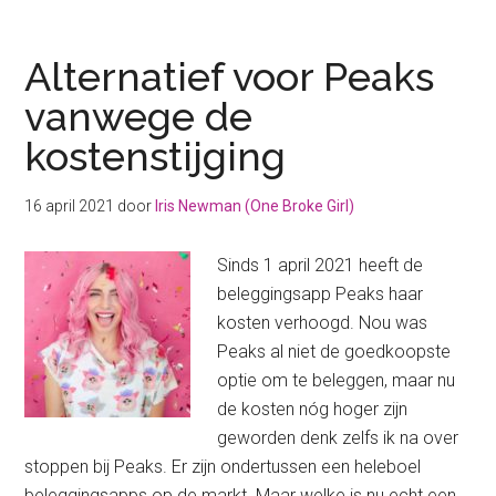
beleggingen
van
2021:
Alternatief voor Peaks
hoe
vanwege de
zag
kostenstijging
mijn
jaar
eruit?
16 april 2021
door
Iris Newman (One Broke Girl)
Sinds 1 april 2021 heeft de
beleggingsapp Peaks haar
kosten verhoogd. Nou was
Peaks al niet de goedkoopste
optie om te beleggen, maar nu
de kosten nóg hoger zijn
geworden denk zelfs ik na over
stoppen bij Peaks. Er zijn ondertussen een heleboel
beleggingsapps op de markt. Maar welke is nu echt een