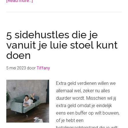
about
[Read more...]
7
redenen
waarom
de
5 sidehustles die je
herfst
vanuit je luie stoel kunt
perfect
doen
is
om
extra
5 mei 2023
door
Tiffany
geld
te
Extra geld verdienen willen we
verdienen
allemaal wel, zeker nu alles
duurder wordt. Misschien wil jij
extra geld omdat je eindelijk
eens een buffer op wilt bouwen,
of je hebt een
betalingsachterstand die je wilt