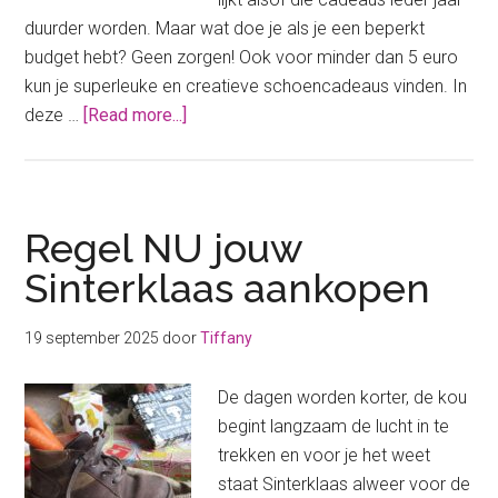
duurder worden. Maar wat doe je als je een beperkt
budget hebt? Geen zorgen! Ook voor minder dan 5 euro
kun je superleuke en creatieve schoencadeaus vinden. In
about
deze …
[Read more...]
Dit
zijn
de
leukste
Regel NU jouw
schoencadeaus
Sinterklaas aankopen
onder
de
19 september 2025
door
Tiffany
5
euro
De dagen worden korter, de kou
begint langzaam de lucht in te
trekken en voor je het weet
staat Sinterklaas alweer voor de