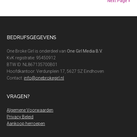
Next Page »
houd
je
geld
in
Footer
BEDRIJFSGEGEVENS
jouw
(jute)
One Broke Girl is onderdeel van
One Girl Media B.V.
zak
KvK registratie: 95450912
BTW ID: NL867135700B01
Hoofdkantoor: Verdunplein 17, 5627 SZ Eindhoven
Contact:
info@onebrokegirl.nl
VRAGEN?
Algemene Voorwaarden
Privacy Beleid
Aankoop herroepen