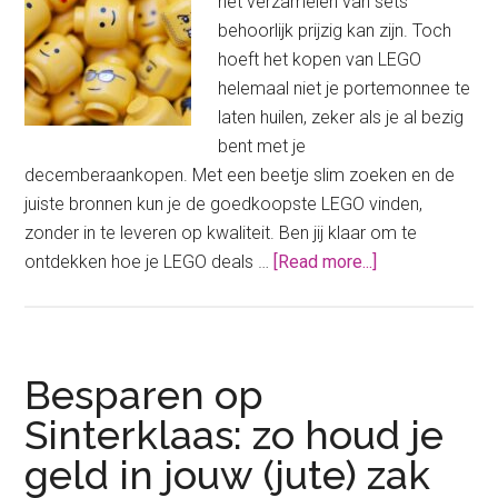
het verzamelen van sets
behoorlijk prijzig kan zijn. Toch
hoeft het kopen van LEGO
helemaal niet je portemonnee te
laten huilen, zeker als je al bezig
bent met je
decemberaankopen. Met een beetje slim zoeken en de
juiste bronnen kun je de goedkoopste LEGO vinden,
zonder in te leveren op kwaliteit. Ben jij klaar om te
about
ontdekken hoe je LEGO deals …
[Read more...]
De
goedkoopste
LEGO
vind
Besparen op
jij
Sinterklaas: zo houd je
zo
geld in jouw (jute) zak