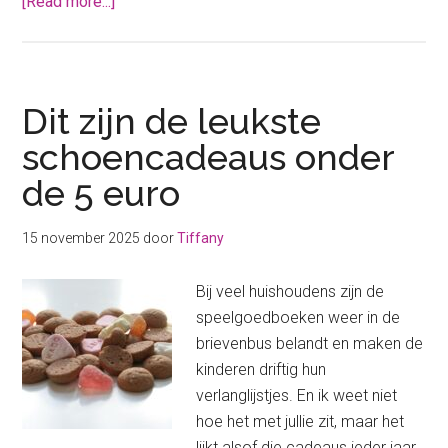
about
[Read more...]
Deze
5
Sinterklaas
snacks
Dit zijn de leukste
maak
schoencadeaus onder
jij
de 5 euro
lekker
zelf!
15 november 2025
door
Tiffany
Bij veel huishoudens zijn de
speelgoedboeken weer in de
brievenbus belandt en maken de
kinderen driftig hun
verlanglijstjes. En ik weet niet
hoe het met jullie zit, maar het
lijkt alsof die cadeaus ieder jaar