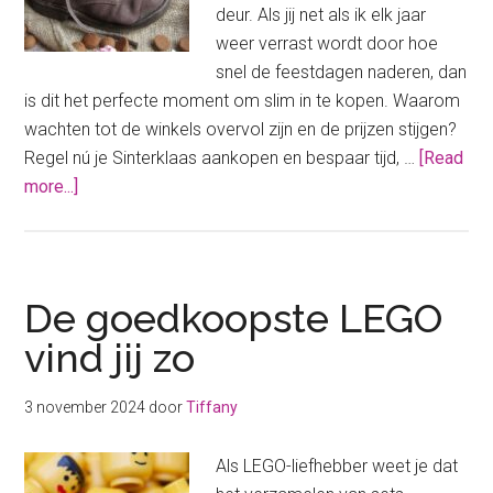
deur. Als jij net als ik elk jaar
weer verrast wordt door hoe
snel de feestdagen naderen, dan
is dit het perfecte moment om slim in te kopen. Waarom
wachten tot de winkels overvol zijn en de prijzen stijgen?
Regel nú je Sinterklaas aankopen en bespaar tijd, …
[Read
about
more...]
Regel
NU
jouw
Sinterklaas
De goedkoopste LEGO
aankopen
vind jij zo
3 november 2024
door
Tiffany
Als LEGO-liefhebber weet je dat