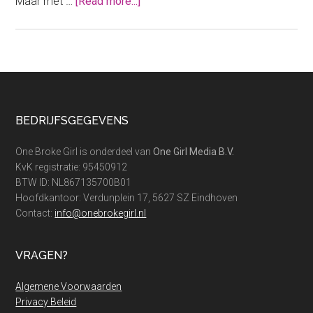
about
Maar met …
[Read more...]
5
manieren
om
slimmer
te
worden
Footer
BEDRIJFSGEGEVENS
met
geld
One Broke Girl is onderdeel van
One Girl Media B.V.
KvK registratie: 95450912
BTW ID: NL867135700B01
Hoofdkantoor: Verdunplein 17, 5627 SZ Eindhoven
Contact:
info@onebrokegirl.nl
VRAGEN?
Algemene Voorwaarden
Privacy Beleid