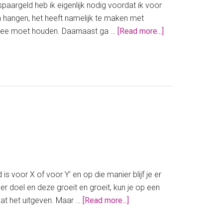
spaargeld heb ik eigenlijk nodig voordat ik voor
 hangen, het heeft namelijk te maken met
about
 mee moet houden. Daarnaast ga …
[Read more...]
Zoveel
spaargeld
heb
jij
nodig
voordat
je
voor
jezelf
kunt
beginnen
 voor X of voor Y’ en op die manier blijf je er
r doel en deze groeit en groeit, kun je op een
about
aat het uitgeven. Maar …
[Read more...]
Waarom