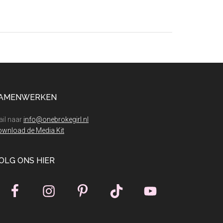
je
sneller
spaart
met
spaardoelen
AMENWERKEN
il naar
info@onebrokegirl.nl
wnload de Media Kit
OLG ONS HIER