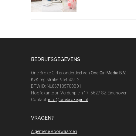
Footer
BEDRIJFSGEGEVENS
One Broke Girl is onderdeel van
One Girl Media B.V.
KvK registratie: 95450912
BTW ID: NL867135700B01
Hoofdkantoor: Verdunplein 17, 5627 SZ Eindhoven
Contact:
info@onebrokegirl.nl
VRAGEN?
Algemene Voorwaarden