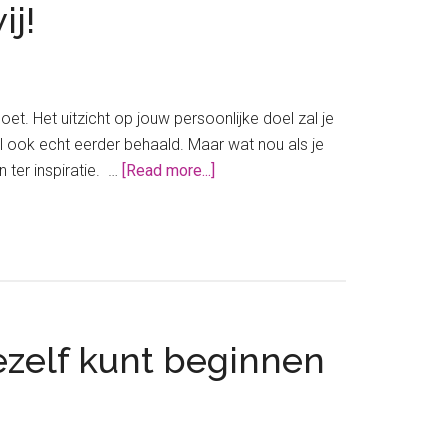
ij!
et. Het uitzicht op jouw persoonlijke doel zal je
l ook echt eerder behaald. Maar wat nou als je
about
 ter inspiratie. …
[Read more...]
Geen
spaardoel?
Deze
13
spaardoelen
tippen
jezelf kunt beginnen
wij!