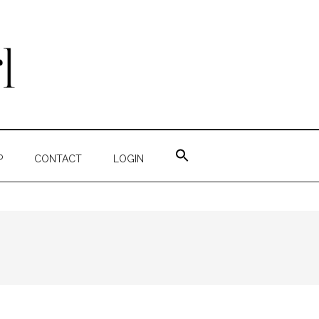
ZOEK
NAAR:
P
CONTACT
LOGIN
ZOEKKNOP