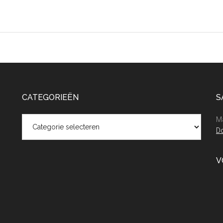
CATEGORIEËN
S
Categorieën
Ma
Do
V