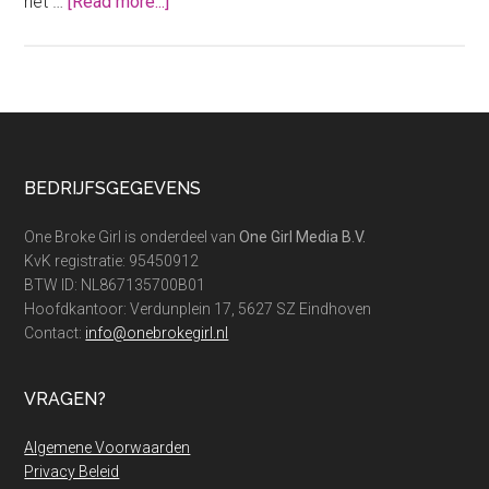
about
het …
[Read more...]
Dit
is
het
grote
risico
van
Footer
BEDRIJFSGEGEVENS
sparen
in
One Broke Girl is onderdeel van
One Girl Media B.V.
het
KvK registratie: 95450912
buitenland
BTW ID: NL867135700B01
Hoofdkantoor: Verdunplein 17, 5627 SZ Eindhoven
Contact:
info@onebrokegirl.nl
VRAGEN?
Algemene Voorwaarden
Privacy Beleid