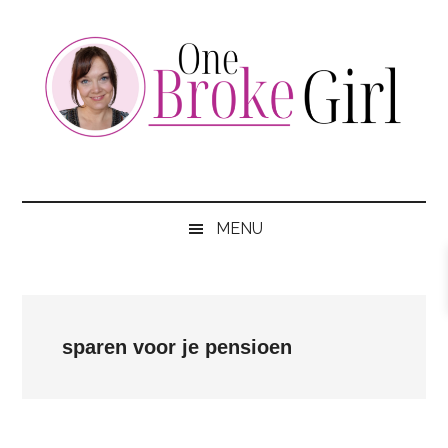
Skip
Skip
Skip
to
to
to
main
secondary
footer
content
menu
One
Jouw
hotspot
Broke
om
MENU
te
Girl
besparen
sparen voor je pensioen