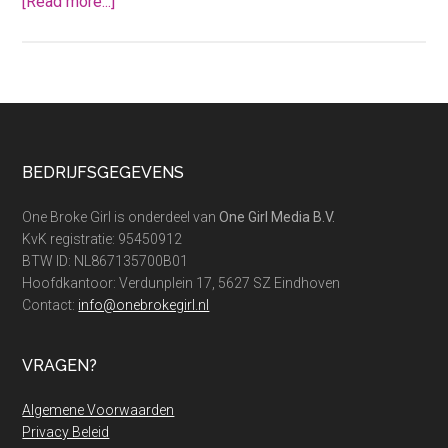
about
[Read more...]
Dit
zijn
de
spullen
die
je
Footer
BEDRIJFSGEGEVENS
meteen
kunt
One Broke Girl is onderdeel van
One Girl Media B.V.
wegdoen
KvK registratie: 95450912
in
BTW ID: NL867135700B01
Hoofdkantoor: Verdunplein 17, 5627 SZ Eindhoven
januari
Contact:
info@onebrokegirl.nl
VRAGEN?
Algemene Voorwaarden
Privacy Beleid