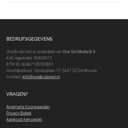
zo
maak
je
het
toch
Footer
BEDRIJFSGEGEVENS
geweldig
One Broke Girl is onderdeel van
One Girl Media B.V.
KvK registratie: 95450912
BTW ID: NL867135700B01
Hoofdkantoor: Verdunplein 17, 5627 SZ Eindhoven
Contact:
info@onebrokegirl.nl
VRAGEN?
Algemene Voorwaarden
Privacy Beleid
Aankoop herroepen