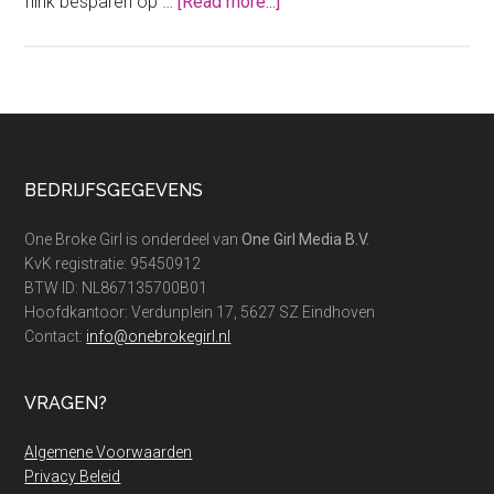
about
flink besparen op …
[Read more...]
Neem
je
een
Stoov
kussen
of
Footer
BEDRIJFSGEGEVENS
toch
een
One Broke Girl is onderdeel van
One Girl Media B.V.
andere?
KvK registratie: 95450912
BTW ID: NL867135700B01
Hoofdkantoor: Verdunplein 17, 5627 SZ Eindhoven
Contact:
info@onebrokegirl.nl
VRAGEN?
Algemene Voorwaarden
Privacy Beleid