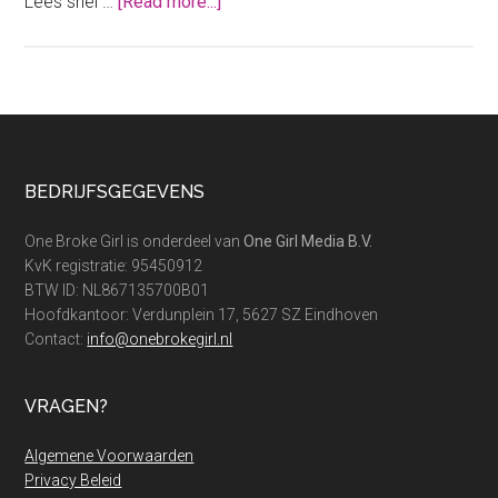
about
Lees snel …
[Read more...]
Een
goedkope
telefoon
zonder
abonnement?
Dit
Footer
BEDRIJFSGEGEVENS
zijn
de
One Broke Girl is onderdeel van
One Girl Media B.V.
beste!
KvK registratie: 95450912
BTW ID: NL867135700B01
Hoofdkantoor: Verdunplein 17, 5627 SZ Eindhoven
Contact:
info@onebrokegirl.nl
VRAGEN?
Algemene Voorwaarden
Privacy Beleid