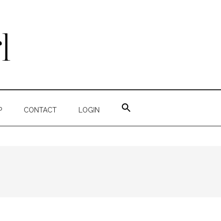
ZOEK
NAAR:
P
CONTACT
LOGIN
ZOEKKNOP