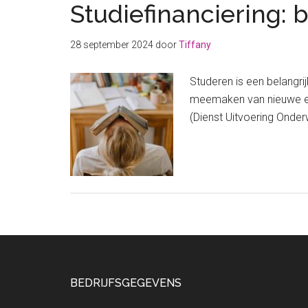
Studiefinanciering:
28 september 2024
door
Tiffany
Studeren is een belangri
meemaken van nieuwe erva
(Dienst Uitvoering Onder
Footer
BEDRIJFSGEGEVENS