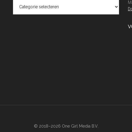
Categorieën
Ma
Do
V
© 2018–2026 One Girl Media B.V.