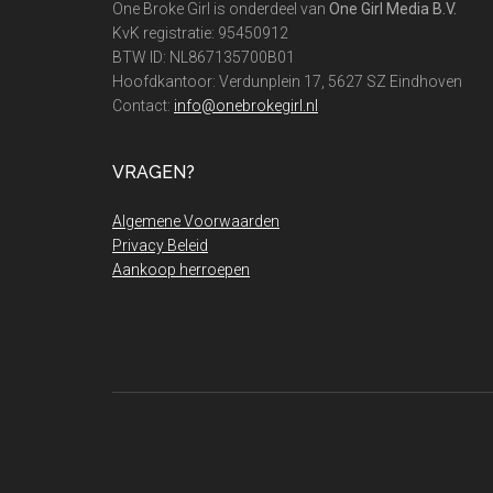
One Broke Girl is onderdeel van
One Girl Media B.V.
KvK registratie: 95450912
BTW ID: NL867135700B01
Hoofdkantoor: Verdunplein 17, 5627 SZ Eindhoven
Contact:
info@onebrokegirl.nl
VRAGEN?
Algemene Voorwaarden
Privacy Beleid
Aankoop herroepen