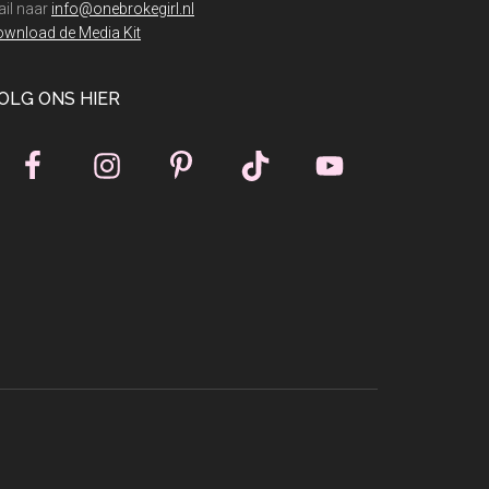
il naar
info@onebrokegirl.nl
wnload de Media Kit
OLG ONS HIER