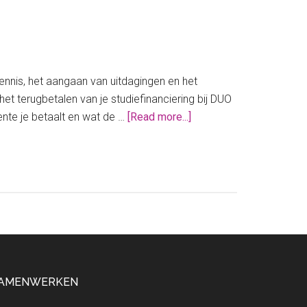
ennis, het aangaan van uitdagingen en het
t terugbetalen van je studiefinanciering bij DUO
about
ente je betaalt en wat de …
[Read more...]
Studiefinanciering:
beginnen
met
terugbetalen
AMENWERKEN