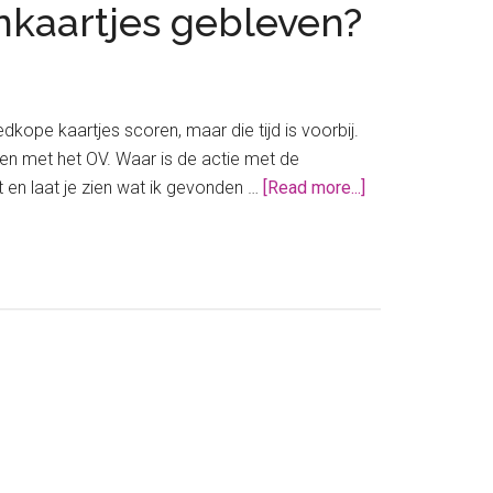
inkaartjes gebleven?
kope kaartjes scoren, maar die tijd is voorbij.
n met het OV. Waar is de actie met de
about
 en laat je zien wat ik gevonden …
[Read more...]
Waar
is
de
actie
van
de
goedkope
Kruidvat
treinkaartjes
gebleven?