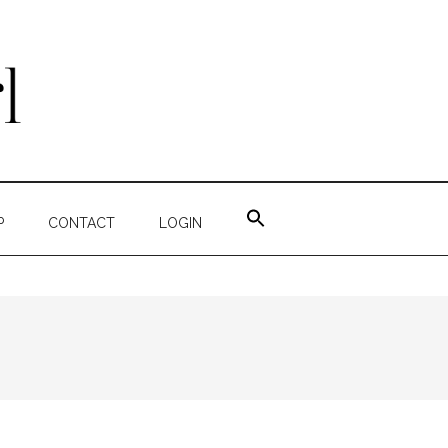
ZOEK
NAAR:
P
CONTACT
LOGIN
ZOEKKNOP