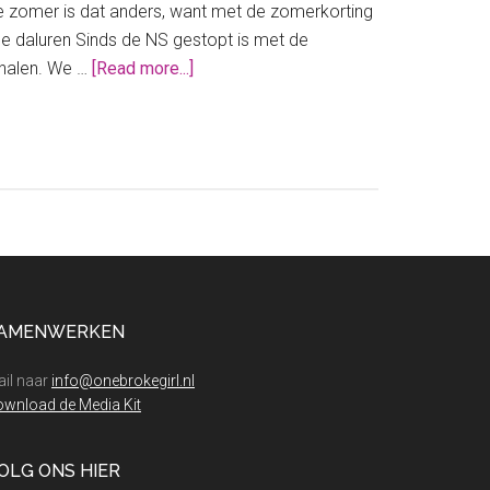
ze zomer is dat anders, want met de zomerkorting
 de daluren Sinds de NS gestopt is met de
about
e halen. We …
[Read more...]
Zomerkorting
op
jouw
treinkaartjes
fiks
je
zo!
AMENWERKEN
il naar
info@onebrokegirl.nl
wnload de Media Kit
OLG ONS HIER