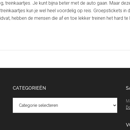
g, treinkaartjes. Je kunt bijna beter met de auto gaan. Maar de
treinkaartjes kun je wel heel voordelig op reis. Groepstickets in
ruidvat, hebben de mensen die af en toe lekker treinen het hard t
CATEGORIEËN
S
Categorieën
Ma
Do
V