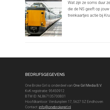
Wat zijn ze soms duur ze
die de NS geeft op jouw 
treinkaartjes actie bij K
Footer
BEDRIJFSGEGEVENS
One Broke Girl is onderdeel van
One Girl Media B.V.
KvK registratie: 95450912
BTW ID: NL867135700B01
Hoofdkantoor: Verdunplein 17, 5627 SZ Eindhoven
Contact:
info@onebrokegirl.nl