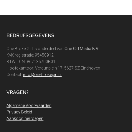
5
win
die
ik
zék
Footer
BEDRIJFSGEGEVENS
ga
bez
One Broke Girl is onderdeel van
One Girl Media B.V.
in
KvK registratie: 95450912
Dui
BTW ID: NL867135700B01
Hoofdkantoor: Verdunplein 17, 5627 SZ Eindhoven
Contact:
info@onebrokegirl.nl
VRAGEN?
Algemene Voorwaarden
Privacy Beleid
Aankoop herroepen