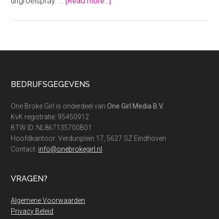
about
uitgroeispray. …
[Read more...]
Mijn
ervaring
met
uitgroeispray
van
de
Footer
BEDRIJFSGEGEVENS
drogist
One Broke Girl is onderdeel van
One Girl Media B.V.
KvK registratie: 95450912
BTW ID: NL867135700B01
Hoofdkantoor: Verdunplein 17, 5627 SZ Eindhoven
Contact:
info@onebrokegirl.nl
VRAGEN?
Algemene Voorwaarden
Privacy Beleid