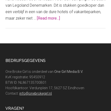
van Legoland Denemarken. Dit is stukken goedkoper dan
een verblijf in een van de dure hotels of vakantieparken,
about
maar zeker niet …
[Read more...]
Een
camping
vlakbij
Legoland
Denemarken?
Deze
Footer
BEDRIJFSGEGEVENS
maken
jouw
One Broke Girl is onderdeel van
One Girl Media B.V.
vakantie
KvK registratie: 95450912
goedkoper!
BTW ID: NL867135700B01
Hoofdkantoor: Verdunplein 17, 5627 SZ Eindhoven
Contact:
info@onebrokegirl.nl
VRAGEN?