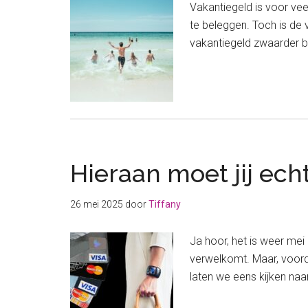
Vakantiegeld is voor vee
te beleggen. Toch is de v
vakantiegeld zwaarder b
Hieraan moet jij ec
26 mei 2025
door
Tiffany
Ja hoor, het is weer me
verwelkomt. Maar, voorda
laten we eens kijken naa