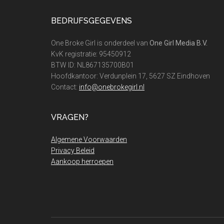
Footer
BEDRIJFSGEGEVENS
One Broke Girl is onderdeel van
One Girl Media B.V.
KvK registratie: 95450912
BTW ID: NL867135700B01
Hoofdkantoor: Verdunplein 17, 5627 SZ Eindhoven
Contact:
info@onebrokegirl.nl
VRAGEN?
Algemene Voorwaarden
Privacy Beleid
Aankoop herroepen