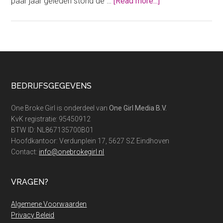
about
paar jaar geleden stond de …
[Read more...]
Vastgoedbelegge
op
de
vlucht:
slecht
nieuws
Footer
BEDRIJFSGEGEVENS
voor
huurders
One Broke Girl is onderdeel van
One Girl Media B.V.
KvK registratie: 95450912
BTW ID: NL867135700B01
Hoofdkantoor: Verdunplein 17, 5627 SZ Eindhoven
Contact:
info@onebrokegirl.nl
VRAGEN?
Algemene Voorwaarden
Privacy Beleid