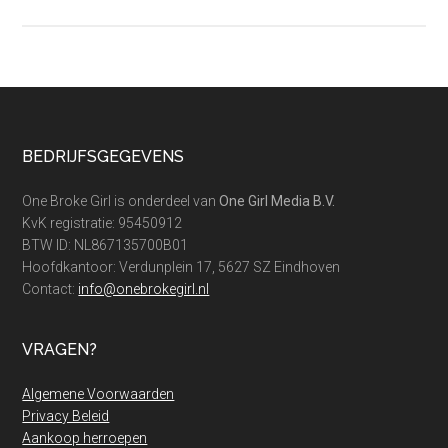
Jouw
belastingaangifte
checklist
voor
de
inkomstenbelasting
Footer
BEDRIJFSGEGEVENS
2023
One Broke Girl is onderdeel van
One Girl Media B.V.
KvK registratie: 95450912
BTW ID: NL867135700B01
Hoofdkantoor: Verdunplein 17, 5627 SZ Eindhoven
Contact:
info@onebrokegirl.nl
VRAGEN?
Algemene Voorwaarden
Privacy Beleid
Aankoop herroepen