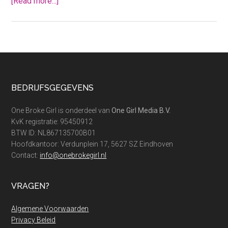
about
[Read more...]
Mijn
5
leukste
series
en
documentaires
Footer
BEDRIJFSGEGEVENS
over
geld
One Broke Girl is onderdeel van
One Girl Media B.V.
KvK registratie: 95450912
BTW ID: NL867135700B01
Hoofdkantoor: Verdunplein 17, 5627 SZ Eindhoven
Contact:
info@onebrokegirl.nl
VRAGEN?
Algemene Voorwaarden
Privacy Beleid