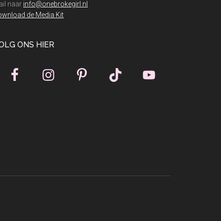
il naar
info@onebrokegirl.nl
wnload de Media Kit
OLG ONS HIER