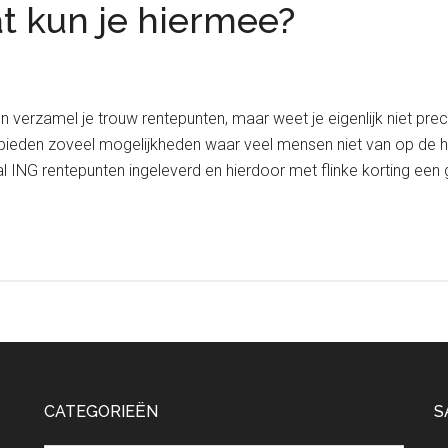
t kun je hiermee?
 en verzamel je trouw rentepunten, maar weet je eigenlijk niet pr
ieden zoveel mogelijkheden waar veel mensen niet van op de hoog
tal ING rentepunten ingeleverd en hierdoor met flinke korting ee
CATEGORIEËN
S