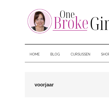
Skip
Skip
Skip
to
to
to
main
secondary
footer
content
menu
One
Jouw
hotspot
Broke
om
HOME
BLOG
CURSUSSEN
SHO
te
Girl
besparen
voorjaar