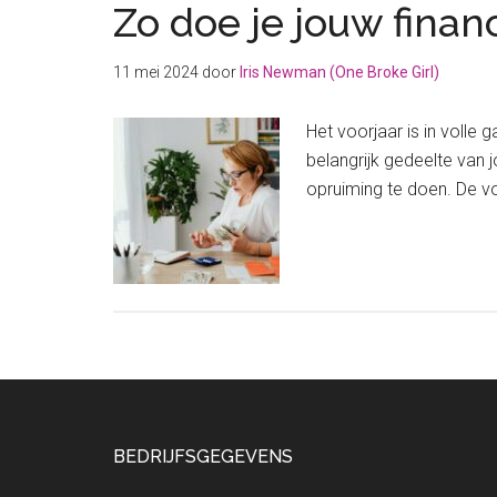
Zo doe je jouw fina
11 mei 2024
door
Iris Newman (One Broke Girl)
Het voorjaar is in volle 
belangrijk gedeelte van j
opruiming te doen. De vo
Footer
BEDRIJFSGEGEVENS