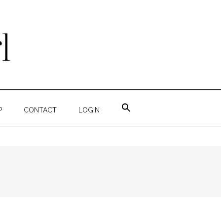
ZOEK
NAAR:
P
CONTACT
LOGIN
ZOEKKNOP