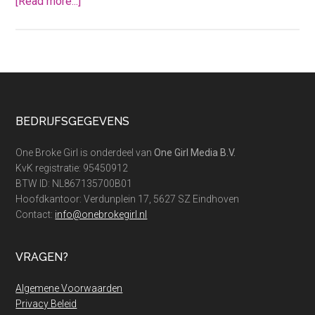
about
[Read more...]
Wat
kost
geld
wisselen
voor
jouw
Footer
BEDRIJFSGEGEVENS
vakantie
je
One Broke Girl is onderdeel van
One Girl Media B.V.
nou?
KvK registratie: 95450912
BTW ID: NL867135700B01
Hoofdkantoor: Verdunplein 17, 5627 SZ Eindhoven
Contact:
info@onebrokegirl.nl
VRAGEN?
Algemene Voorwaarden
Privacy Beleid