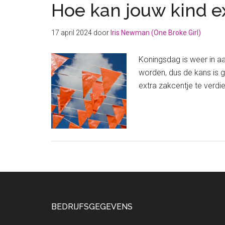
Hoe kan jouw kind e
17 april 2024
door
Iris Newman (One Broke Girl)
Koningsdag is weer in aa
worden, dus de kans is g
extra zakcentje te verdie
Footer
BEDRIJFSGEGEVENS