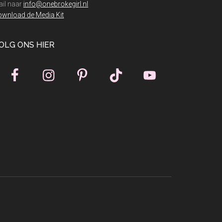
il naar
info@onebrokegirl.nl
wnload de Media Kit
OLG ONS HIER