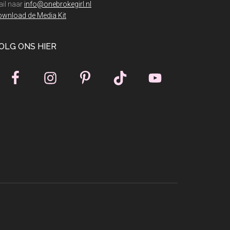
il naar
info@onebrokegirl.nl
wnload de Media Kit
OLG ONS HIER