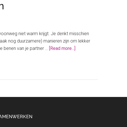
en
woonweg niet warm krijgt. Je denkt misschien
 vaak nog duurzamere) manieren zijn om lekker
about
de benen van je partner …
[Read more...]
Zo
blijf
jij
warm
in
bed
zonder
elektrische
deken
AMENWERKEN