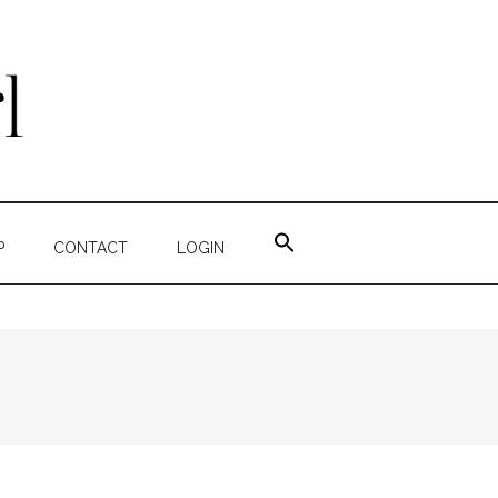
ZOEK
NAAR:
P
CONTACT
LOGIN
ZOEKKNOP