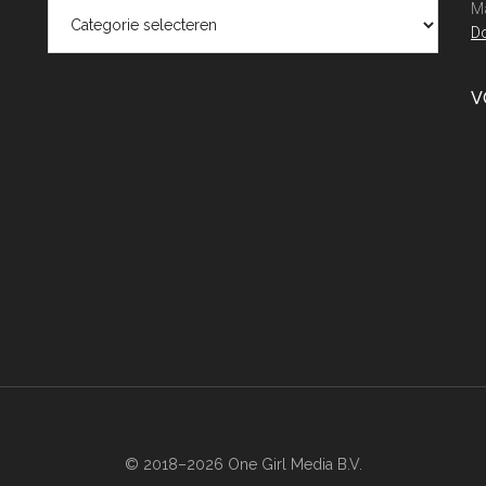
Categorieën
Ma
Do
V
© 2018–2026 One Girl Media B.V.