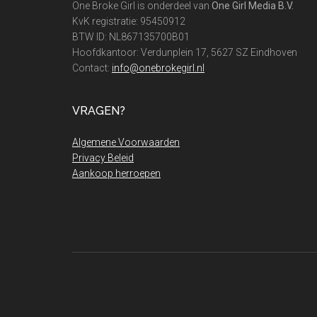
One Broke Girl is onderdeel van
One Girl Media B.V.
KvK registratie: 95450912
BTW ID: NL867135700B01
Hoofdkantoor: Verdunplein 17, 5627 SZ Eindhoven
Contact:
info@onebrokegirl.nl
VRAGEN?
Algemene Voorwaarden
Privacy Beleid
Aankoop herroepen