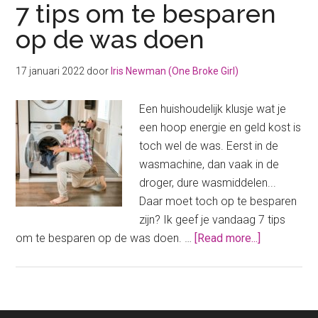
7 tips om te besparen
op de was doen
17 januari 2022
door
Iris Newman (One Broke Girl)
Een huishoudelijk klusje wat je
een hoop energie en geld kost is
toch wel de was. Eerst in de
wasmachine, dan vaak in de
droger, dure wasmiddelen...
Daar moet toch op te besparen
zijn? Ik geef je vandaag 7 tips
about
om te besparen op de was doen. …
[Read more...]
7
tips
om
te