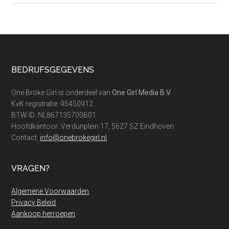
is
het
zomer
in
december?
Footer
BEDRIJFSGEGEVENS
One Broke Girl is onderdeel van
One Girl Media B.V.
KvK registratie: 95450912
BTW ID: NL867135700B01
Hoofdkantoor: Verdunplein 17, 5627 SZ Eindhoven
Contact:
info@onebrokegirl.nl
VRAGEN?
Algemene Voorwaarden
Privacy Beleid
Aankoop herroepen