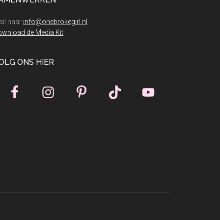
het
droog!
il naar
info@onebrokegirl.nl
wnload de Media Kit
OLG ONS HIER