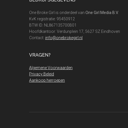
Footer
One Broke Girl is onderdeel van
One Girl Media B.V.
KvK registratie: 95450912
BTW ID: NL867135700B01
Hoofdkantoor: Verdunplein 17, 5627 SZ Eindhoven
Contact:
info@onebrokegirl.nl
VRAGEN?
Algemene Voorwaarden
Privacy Beleid
Aankoop herroepen