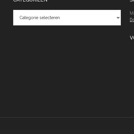
Categorieën
Ma
Do
V