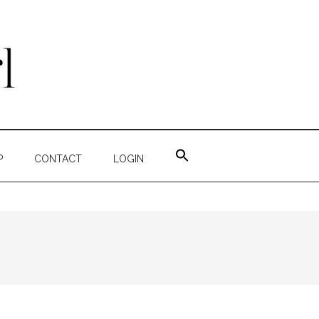
ZOEK
NAAR:
P
CONTACT
LOGIN
ZOEKKNOP