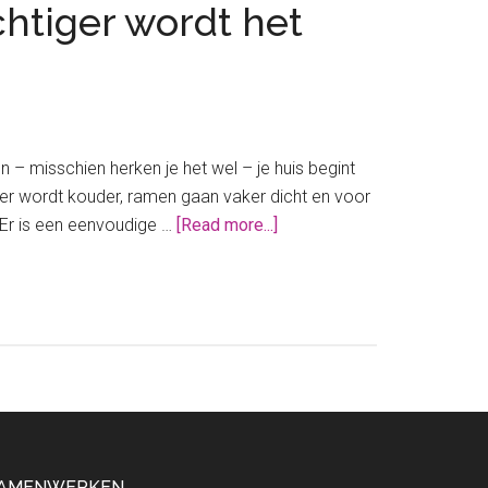
chtiger wordt het
– misschien herken je het wel – je huis begint
eer wordt kouder, ramen gaan vaker dicht en voor
about
 Er is een eenvoudige …
[Read more...]
Vochtig
huis
in
de
herfst?
Met
deze
luchtontvochtiger
wordt
AMENWERKEN