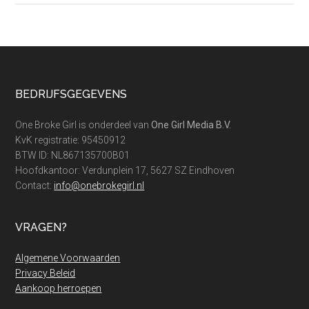
is
het
zomer
in
december?
Footer
BEDRIJFSGEGEVENS
One Broke Girl is onderdeel van
One Girl Media B.V.
KvK registratie: 95450912
BTW ID: NL867135700B01
Hoofdkantoor: Verdunplein 17, 5627 SZ Eindhoven
Contact:
info@onebrokegirl.nl
VRAGEN?
Algemene Voorwaarden
Privacy Beleid
Aankoop herroepen