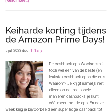
about
[Read more...]
Abonnementen
opzeggen
met
Woolsocks
Keiharde korting tijdens
de Amazon Prime Days!
9 juli 2023
door
Tiffany
De cashback app Woolsocks is
toch wel een van de beste (en
leukste) cashback apps die er is.
Waarom? Je krijgt namelijk niet
alleen op de traditionele
manieren cashbacks, je kunt
véél meer met de app. En deze
week krijg je bijvoorbeeld een super hoge cashback tot