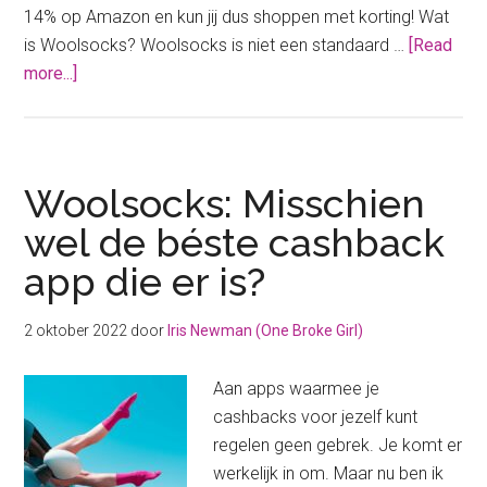
14% op Amazon en kun jij dus shoppen met korting! Wat
is Woolsocks? Woolsocks is niet een standaard …
[Read
about
more...]
Keiharde
korting
tijdens
de
Woolsocks: Misschien
Amazon
wel de béste cashback
Prime
app die er is?
Days!
2 oktober 2022
door
Iris Newman (One Broke Girl)
Aan apps waarmee je
cashbacks voor jezelf kunt
regelen geen gebrek. Je komt er
werkelijk in om. Maar nu ben ik