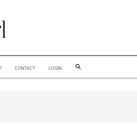
ZOEK
NAAR:
P
CONTACT
LOGIN
ZOEKKNOP