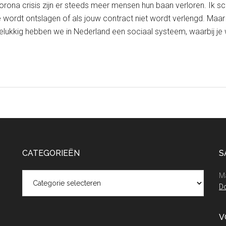
orona crisis zijn er steeds meer mensen hun baan verloren. Ik sc
je wordt ontslagen of als jouw contract niet wordt verlengd. Ma
 Gelukkig hebben we in Nederland een sociaal systeem, waarbij j
CATEGORIEËN
S
Categorieën
Ma
Do
V