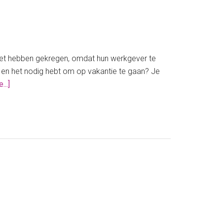
iet hebben gekregen, omdat hun werkgever te
ten en het nodig hebt om op vakantie te gaan? Je
about
...]
Vakantiegeld
niet
gekregen?
Wat
nu?