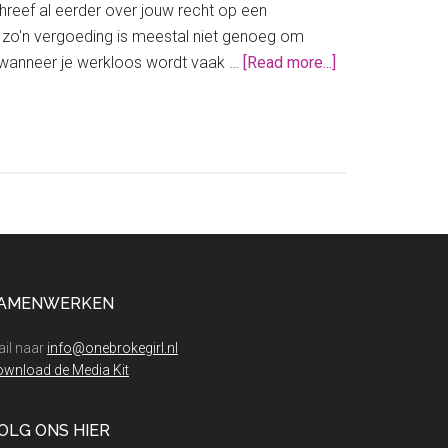
hreef al eerder over jouw recht op een
ar zo'n vergoeding is meestal niet genoeg om
about
e wanneer je werkloos wordt vaak …
[Read more...]
Hoe
vraag
je
WW
aan?
AMENWERKEN
il naar
info@onebrokegirl.nl
wnload de Media Kit
OLG ONS HIER